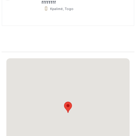
rrrrrrrr
Kpalimé, Togo