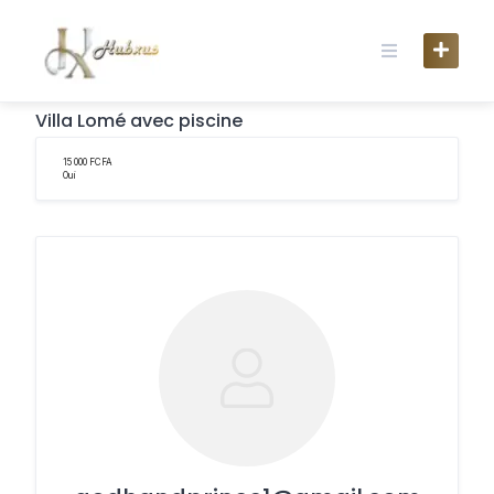
Skip
to
content
← Retour
Villa Lomé avec piscine
15 000 FCFA
Oui